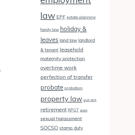
law
EPF
estate planning
holiday &
family law
leaves
land law
landlord
leasehold
& tenant
maternity protection
overtime work
e
perfection of transfer
probate
probation
property law
quit rent
retirement
RPGT
scam
sexual harassment
SOCSO
stamp duty