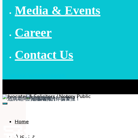
Media & Events
Career
Contact Us
Facebook
Twitter
Instagram
Chia, Lee & Associates
Advocates & Solicitors / Notary Public
Home
冠病期间的诈
About Us