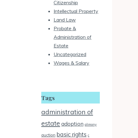
Citizenship
Intellectual Property
Land Law
Probate &
Administration of
Estate
Uncategorized
Wages & Salary
Tags
administration of
estate
adoption
alimony
basic rights
auction
c