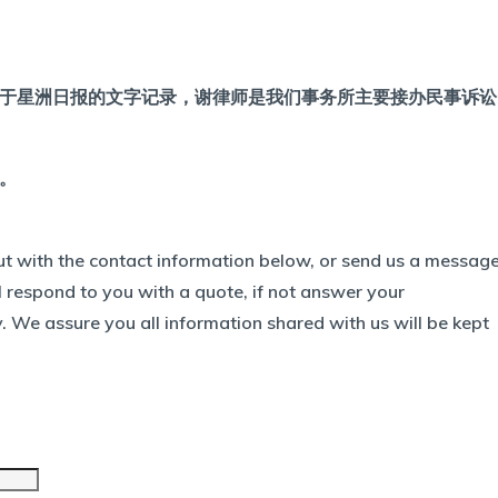
于星洲日报的文字记录，谢律师是我们事务所主要接办民事诉讼
。
out with the contact information below, or send us a messag
 respond to you with a quote, if not answer your
 We assure you all information shared with us will be kept