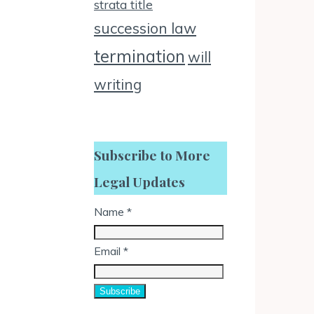
strata title
succession law
termination
will
writing
Subscribe to More
Legal Updates
Name
*
Email
*
Subscribe