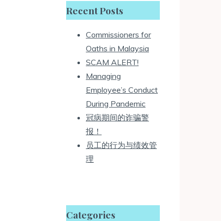
Recent Posts
Commissioners for
Oaths in Malaysia
SCAM ALERT!
Managing
Employee’s Conduct
During Pandemic
冠病期间的诈骗警
报！
员工的行为与绩效管
理
Categories