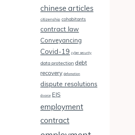
chinese articles
cohabitants
citizenship
contract law
Conveyancing
Covid-19
cyber security
debt
data protection
recovery
defamation
dispute resolutions
EIS
divorce
employment
contract
employment